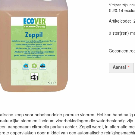
*Prijzen zijn inc
€ 20.14
exclu
Artikelcode
:
Prijszetting 
0 ster(ren) m
Geconcentreer
Aantal
lkalische zeep voor onbehandelde poreuze vloeren. Het kan handmatig o
natuurlijke steen en linoleum vloerbekledingen die waterbestendig zijn. 
 een aangenaam citronella parfum achter. Zeppil wordt, in alternatie m
rote oppervlakken door middel van een automatische reinigingsmach