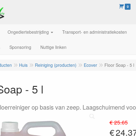
0
Ongediertebestrijding
Transport- en administratiekosten
s
Sponsoring
Nuttige linken
ducten
Huis
Reiniging (producten)
Ecover
Floor Soap - 5 l
Soap - 5 l
vloerreiniger op basis van zeep. Laagschuimend voo
€ 25.65
€
24.3