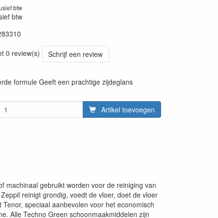
lusief btw
sief btw
283310
20260715
et 0 review(s)
Schrijf een review
de formule Geeft een prachtige zijdeglans
Artikel toevoegen
f machinaal gebruikt worden voor de reiniging van
Zeppil reinigt grondig, voedt de vloer, doet de vloer
et Tenor, speciaal aanbevolen voor het economisch
ine. Alle Techno Green schoonmaakmiddelen zijn