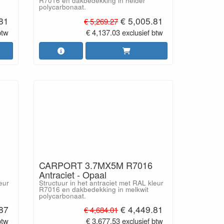
R7016 en dakbedekking in helder
polycarbonaat.
.81
€ 5,005.81
€ 5,269.27
btw
€ 4,137.03 exclusief btw
CARPORT 3.7MX5M R7016
Antraciet - Opaal
eur
Structuur in het antraciet met RAL kleur
R7016 en dakbedekking in melkwit
polycarbonaat.
.87
€ 4,449.81
€ 4,684.01
btw
€ 3,677.53 exclusief btw