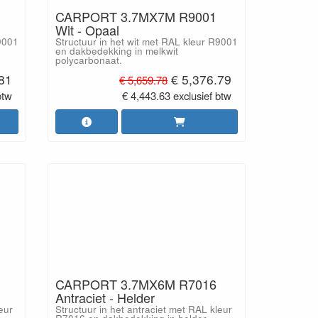
CARPORT 3.7MX7M R9001
Wit - Opaal
R9001
Structuur in het wit met RAL kleur R9001
en dakbedekking in melkwit
polycarbonaat.
.81
€ 5,376.79
€ 5,659.78
btw
€ 4,443.63 exclusief btw
CARPORT 3.7MX6M R7016
Antraciet - Helder
eur
Structuur in het antraciet met RAL kleur