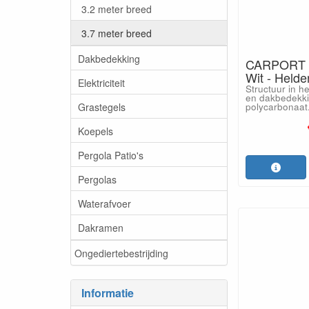
3.2 meter breed
3.7 meter breed
Dakbedekking
CARPORT 
Wit - Helde
Elektriciteit
Structuur in h
en dakbedekki
Grastegels
polycarbonaat
Koepels
Pergola Patio's
Pergolas
Waterafvoer
Dakramen
Ongediertebestrijding
Informatie