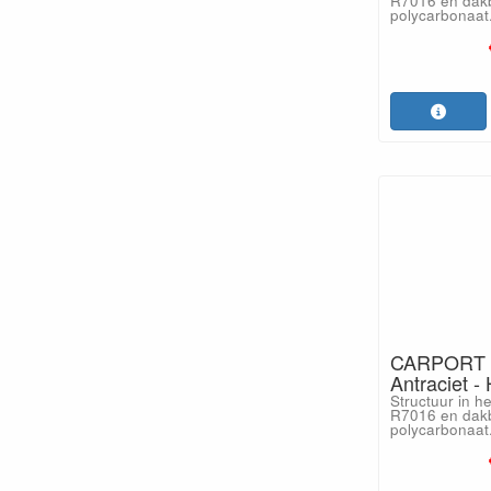
R7016 en dakb
polycarbonaat
CARPORT 
Antraciet -
Structuur in h
R7016 en dakb
polycarbonaat