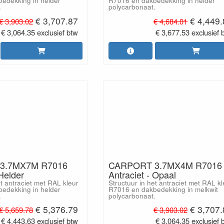
edekking in helder
R7016 en dakbedekking in helder
.
polycarbonaat.
€ 3,707.87
€ 4,449
€ 3,903.02
€ 4,684.01
€ 3,064.35 exclusief btw
€ 3,677.53 exclusief 
3.7MX7M R7016
CARPORT 3.7MX4M R7016
 Helder
Antraciet - Opaal
et antraciet met RAL kleur
Structuur in het antraciet met RAL kl
edekking in helder
R7016 en dakbedekking in melkwit
.
polycarbonaat.
€ 5,376.79
€ 3,707
€ 5,659.78
€ 3,903.02
€ 4,443.63 exclusief btw
€ 3,064.35 exclusief 