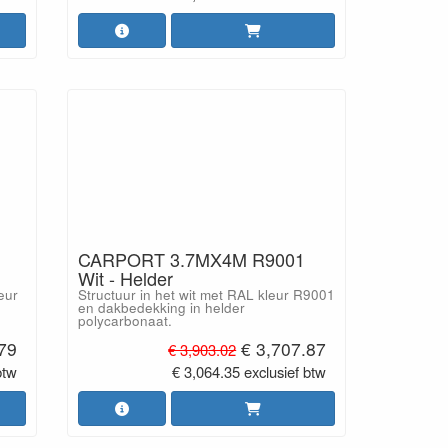
CARPORT 3.7MX4M R9001
Wit - Helder
eur
Structuur in het wit met RAL kleur R9001
en dakbedekking in helder
polycarbonaat.
.79
€ 3,707.87
€ 3,903.02
btw
€ 3,064.35 exclusief btw