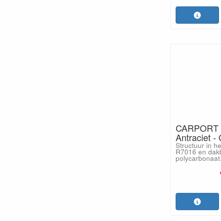
CARPORT 
Antraciet -
Structuur in h
R7016 en dakb
polycarbonaat