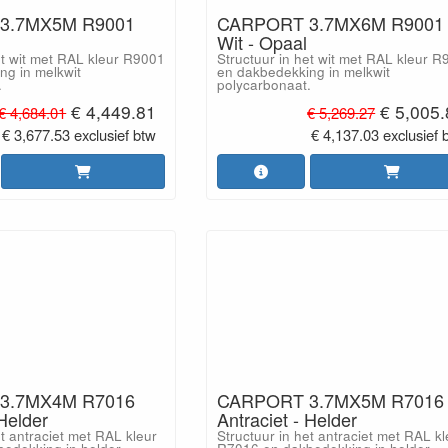
3.7MX5M R9001
CARPORT 3.7MX6M R9001
Wit - Opaal
et wit met RAL kleur R9001
Structuur in het wit met RAL kleur 
ng in melkwit
en dakbedekking in melkwit
.
polycarbonaat.
€ 4,449.81
€ 5,005
€ 4,684.01
€ 5,269.27
€ 3,677.53 exclusief btw
€ 4,137.03 exclusief 
3.7MX4M R7016
CARPORT 3.7MX5M R7016
 Helder
Antraciet - Helder
et antraciet met RAL kleur
Structuur in het antraciet met RAL kl