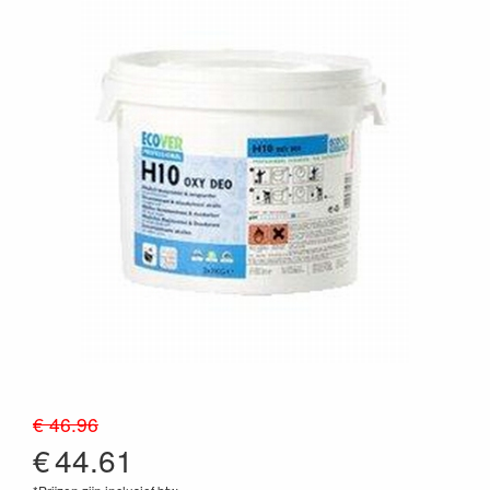
€ 46.96
€
44.61