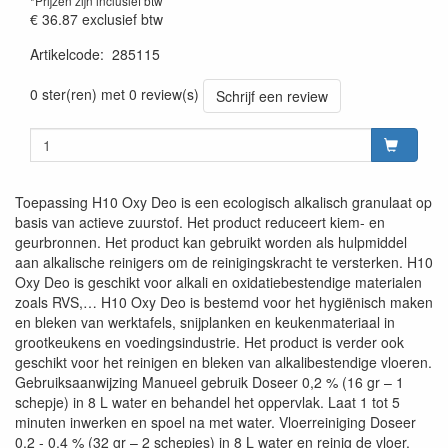
*Prijzen zijn inclusief btw
€ 36.87
exclusief btw
Artikelcode
:
285115
Prijszetting 20260715
0 ster(ren) met 0 review(s)
Schrijf een review
Toepassing H10 Oxy Deo is een ecologisch alkalisch granulaat op
basis van actieve zuurstof. Het product reduceert kiem- en
geurbronnen. Het product kan gebruikt worden als hulpmiddel
aan alkalische reinigers om de reinigingskracht te versterken. H10
Oxy Deo is geschikt voor alkali en oxidatiebestendige materialen
zoals RVS,… H10 Oxy Deo is bestemd voor het hygiënisch maken
en bleken van werktafels, snijplanken en keukenmateriaal in
grootkeukens en voedingsindustrie. Het product is verder ook
geschikt voor het reinigen en bleken van alkalibestendige vloeren.
Gebruiksaanwijzing Manueel gebruik Doseer 0,2 % (16 gr – 1
schepje) in 8 L water en behandel het oppervlak. Laat 1 tot 5
minuten inwerken en spoel na met water. Vloerreiniging Doseer
0,2 - 0,4 % (32 gr – 2 schepjes) in 8 L water en reinig de vloer.