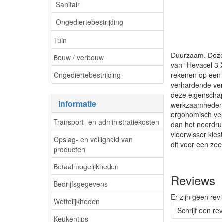
Sanitair
Ongediertebestrijding
Tuin
Duurzaam. Deze 
Bouw / verbouw
van “Hevacel 3 X
Ongediertebestrijding
rekenen op een v
verhardende verv
deze eigenschap
Informatie
werkzaamheden. E
ergonomisch ver
Transport- en administratiekosten
dan het neerdru
vloerwisser kie
Opslag- en veiligheid van
dit voor een zee
producten
Betaalmogelijkheden
Reviews
Bedrijfsgegevens
Er zijn geen rev
Wettelijkheden
Schrijf een re
Keukentips