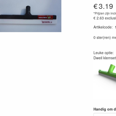
€
3.19
*Prijzen zijn inc
€ 2.63
exclus
Artikelcode
:
0 ster(ren) m
Leuke optie:
Dweil klemset
Handig om dw