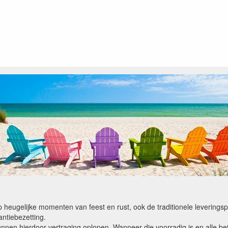
op heugelijke momenten van feest en rust, ook de traditionele levering
ntiebezetting.
kunnen hierdoor vertraging oplopen. Wanneer die voorradig is en alle bet