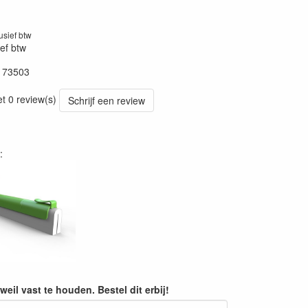
lusief btw
ief btw
173503
et 0 review(s)
Schrijf een review
:
eil vast te houden. Bestel dit erbij!