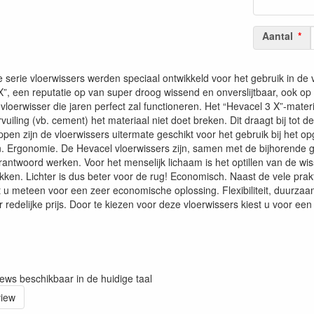
Aantal
serie vloerwissers werden speciaal ontwikkeld voor het gebruik in de 
”, een reputatie op van super droog wissend en onverslijtbaar, ook op 
loerwisser die jaren perfect zal functioneren. Het “Hevacel 3 X”-materi
uiling (vb. cement) het materiaal niet doet breken. Dit draagt bij to
pen zijn de vloerwissers uitermate geschikt voor het gebruik bij het o
rgonomie. De Hevacel vloerwissers zijn, samen met de bijhorende glasv
antwoord werken. Voor het menselijk lichaam is het optillen van de wis
kken. Lichter is dus beter voor de rug! Economisch. Naast de vele pr
st u meteen voor een zeer economische oplossing. Flexibiliteit, duurz
r redelijke prijs. Door te kiezen voor deze vloerwissers kiest u voor e
iews beschikbaar in de huidige taal
view