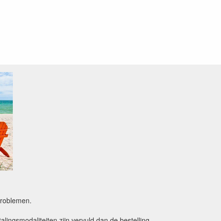
sproblemen.
alingsmodaliteiten zijn vervuld dan de bestelling