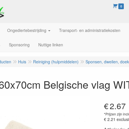
0
Ongediertebestrijding
Transport- en administratiekosten
s
Sponsoring
Nuttige linken
ducten
Huis
Reiniging (hulpmiddelen)
Sponsen, dweilen, doe
 60x70cm Belgische vlag WI
€
2.67
*Prijzen zijn inc
€ 2.21
exclus