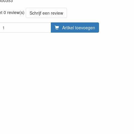
300353
et 0 review(s)
Schrijf een review
Artikel toevoegen