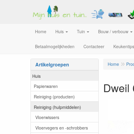
Home
Huis
Tuin
Bouw / verbouw
Betaalmogelijkheden
Contacteer
Keukentip
Artikelgroepen
Home
Pro
Huis
Dweil
Papierwaren
Reiniging (producten)
Reiniging (hulpmiddelen)
Vloerwissers
Vloervegers en -schrobbers