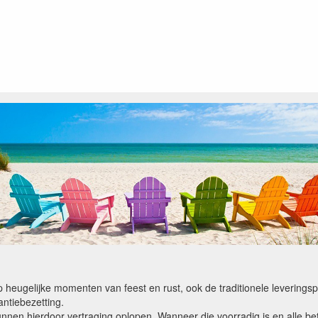
op heugelijke momenten van feest en rust, ook de traditionele levering
ntiebezetting.
kunnen hierdoor vertraging oplopen. Wanneer die voorradig is en alle bet