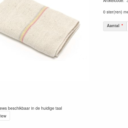
Artikelcode
:
0 ster(ren) m
Aantal
iews beschikbaar in de huidige taal
view