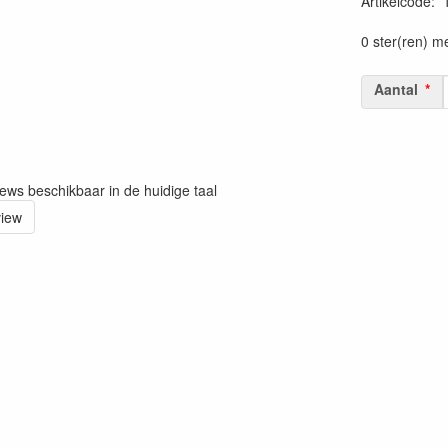
Artikelcode
:
0 ster(ren) m
Aantal
iews beschikbaar in de huidige taal
view