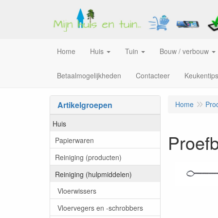
Home
Huis
Tuin
Bouw / verbouw
Betaalmogelijkheden
Contacteer
Keukentip
Artikelgroepen
Home
Pro
Huis
Proefb
Papierwaren
Reiniging (producten)
Reiniging (hulpmiddelen)
Vloerwissers
Vloervegers en -schrobbers