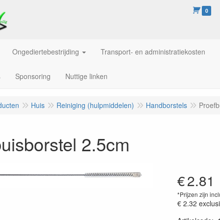
0
Ongediertebestrijding
Transport- en administratiekosten
s
Sponsoring
Nuttige linken
ducten
Huis
Reiniging (hulpmiddelen)
Handborstels
Proefb
uisborstel 2.5cm
€
2.81
*Prijzen zijn inc
€ 2.32
exclus