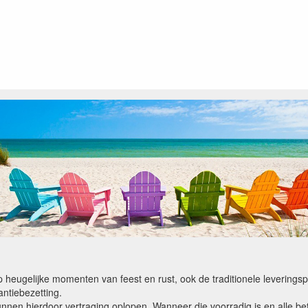
op heugelijke momenten van feest en rust, ook de traditionele levering
ntiebezetting.
kunnen hierdoor vertraging oplopen. Wanneer die voorradig is en alle bet