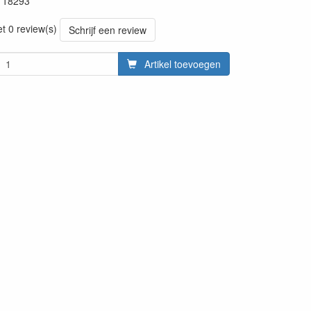
118293
et 0 review(s)
Schrijf een review
Artikel toevoegen