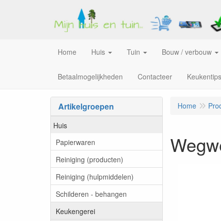
Home
Huis
Tuin
Bouw / verbouw
Betaalmogelijkheden
Contacteer
Keukentip
Artikelgroepen
Home
Pro
Huis
Wegwer
Papierwaren
Reiniging (producten)
Reiniging (hulpmiddelen)
Schilderen - behangen
Keukengerei