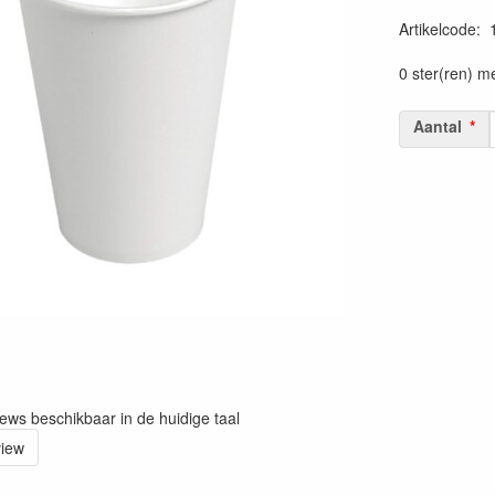
Artikelcode
:
Prijszetting 
0 ster(ren) m
Aantal
iews beschikbaar in de huidige taal
view