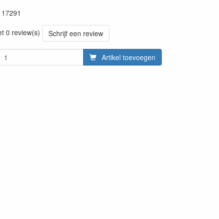
117291
20260715
et 0 review(s)
Schrijf een review
Artikel toevoegen