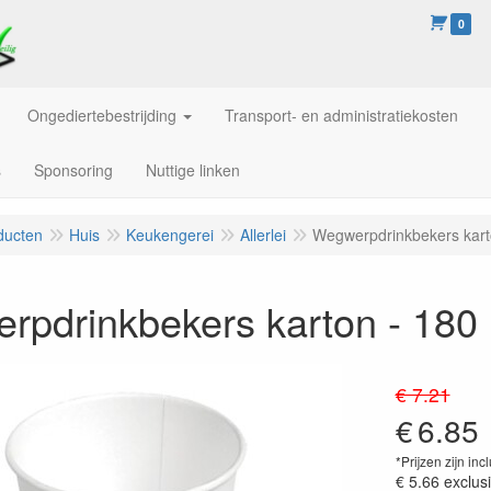
0
Ongediertebestrijding
Transport- en administratiekosten
s
Sponsoring
Nuttige linken
ducten
Huis
Keukengerei
Allerlei
Wegwerpdrinkbekers karto
pdrinkbekers karton - 180 
€ 7.21
€
6.85
*Prijzen zijn inc
€ 5.66
exclus