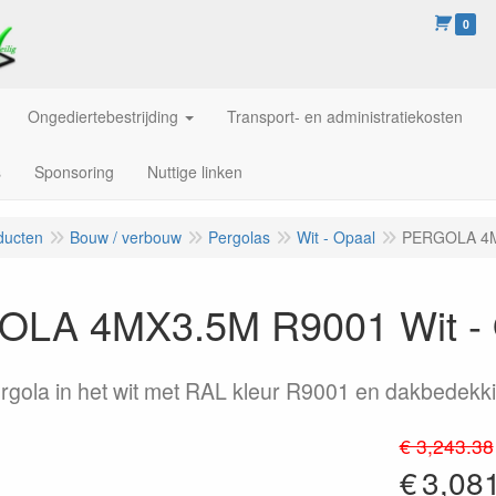
0
Ongediertebestrijding
Transport- en administratiekosten
s
Sponsoring
Nuttige linken
ducten
Bouw / verbouw
Pergolas
Wit - Opaal
PERGOLA 4MX
LA 4MX3.5M R9001 Wit - 
rgola in het wit met RAL kleur R9001 en dakbedekki
€ 3,243.38
€
3,08