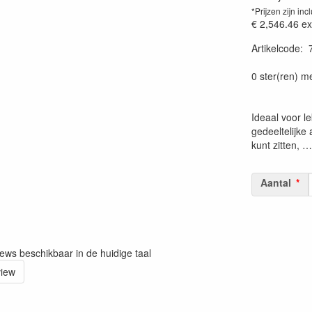
*Prijzen zijn inc
€ 2,546.46
ex
Artikelcode
:
Prijssetting:
0 ster(ren) m
Ideaal voor le
gedeeltelijke
kunt zitten, …
Aantal
iews beschikbaar in de huidige taal
view