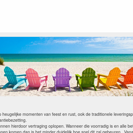
op heugelijke momenten van feest en rust, ook de traditionele levering
ntiebezetting.
kunnen hierdoor vertraging oplopen. Wanneer die voorradig is en alle bet
en komen dan is het minder duidelijk hoe snel dit zal gebeuren. Vanaf 