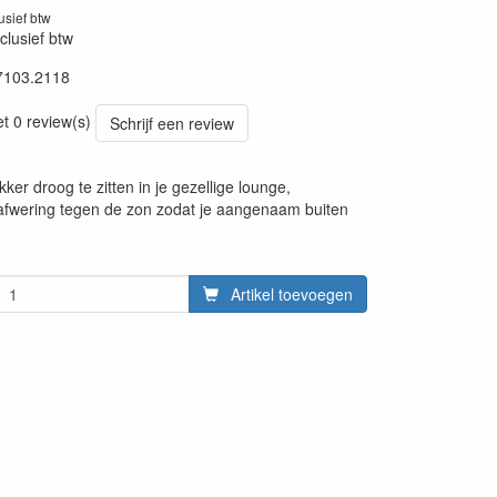
lusief btw
clusief btw
7103.2118
13012018
et 0 review(s)
Schrijf een review
kker droog te zitten in je gezellige lounge,
 afwering tegen de zon zodat je aangenaam buiten
Artikel toevoegen