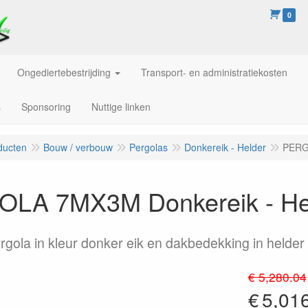
0
Ongediertebestrijding
Transport- en administratiekosten
s
Sponsoring
Nuttige linken
ducten
Bouw / verbouw
Pergolas
Donkereik - Helder
PERG
LA 7MX3M Donkereik - He
rgola in kleur donker eik en dakbedekking in helder
€ 5,280.04
€
5,01