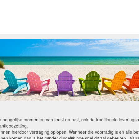
op heugelijke momenten van feest en rust, ook de traditionele levering
ntiebezetting.
kunnen hierdoor vertraging oplopen. Wanneer die voorradig is en alle bet
en komen dan is het minder duidelijk hoe snel dit zal gebeuren. Vanaf 