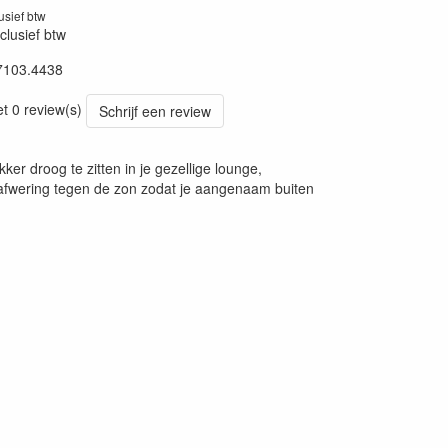
lusief btw
clusief btw
7103.4438
13012018
et 0 review(s)
Schrijf een review
kker droog te zitten in je gezellige lounge,
 afwering tegen de zon zodat je aangenaam buiten