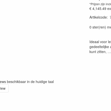
*Prijzen zijn inc
€ 4,145.49
ex
Artikelcode
:
Prijssetting:
0 ster(ren) m
Ideaal voor le
gedeeltelijke
kunt zitten, …
iews beschikbaar in de huidige taal
view