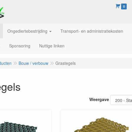
0
Ongediertebestrijding
Transport- en administratiekosten
s
Sponsoring
Nuttige linken
ducten
Bouw / verbouw
Grastegels
egels
Weergave