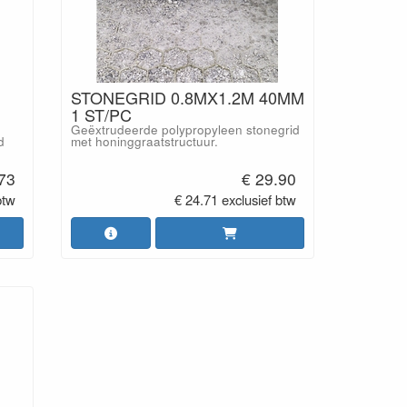
STONEGRID 0.8MX1.2M 40MM
1 ST/PC
Geëxtrudeerde polypropyleen stonegrid
d
met honinggraatstructuur.
.73
€ 29.90
btw
€ 24.71 exclusief btw