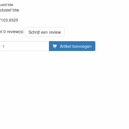
lusief btw
clusief btw
7103.9325
13012018
et 0 review(s)
Schrijf een review
Artikel toevoegen