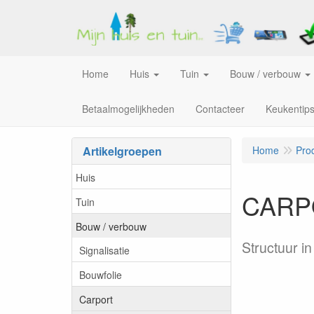
Home
Huis
Tuin
Bouw / verbouw
Betaalmogelijkheden
Contacteer
Keukentip
Artikelgroepen
Home
Pro
Huis
CARPO
Tuin
Bouw / verbouw
Structuur i
Signalisatie
Bouwfolie
Carport