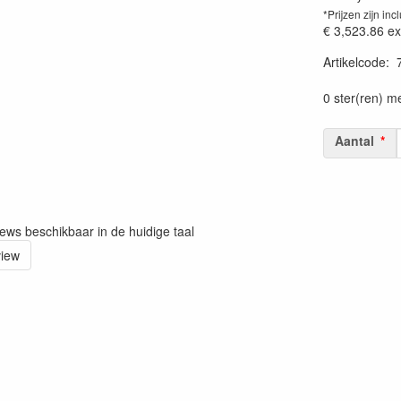
*Prijzen zijn inc
€ 3,523.86
ex
Artikelcode
:
Prijssetting:
0 ster(ren) m
Aantal
iews beschikbaar in de huidige taal
view