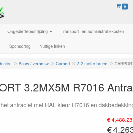
0
Ongediertebestrijding
Transport- en administratiekosten
s
Sponsoring
Nuttige linken
ducten
Bouw / verbouw
Carport
3.2 meter breed
CARPORT 
RT 3.2MX5M R7016 Antraci
n het antraciet met RAL kleur R7016 en dakbedekking
€ 4,488.28
€
4,26