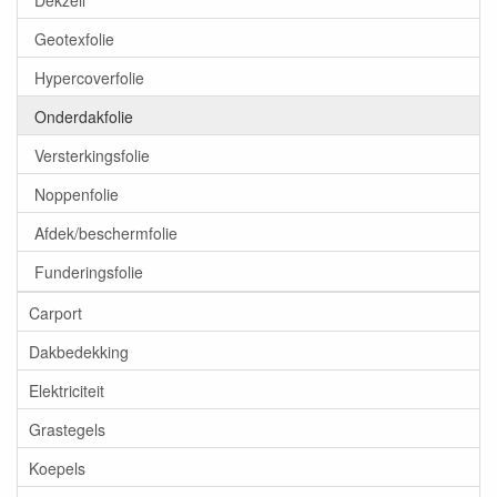
Geotexfolie
Hypercoverfolie
Onderdakfolie
Versterkingsfolie
Noppenfolie
Afdek/beschermfolie
Funderingsfolie
Carport
Dakbedekking
Elektriciteit
Grastegels
Koepels