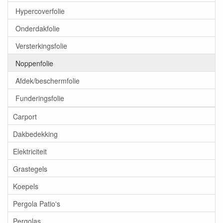
Hypercoverfolie
Onderdakfolie
Versterkingsfolie
Noppenfolie
Afdek/beschermfolie
Funderingsfolie
Carport
Dakbedekking
Elektriciteit
Grastegels
Koepels
Pergola Patio's
Pergolas