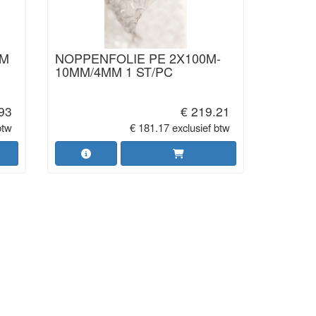
0M
NOPPENFOLIE PE 2X100M-
10MM/4MM 1 ST/PC
93
€ 219.21
btw
€ 181.17 exclusief btw