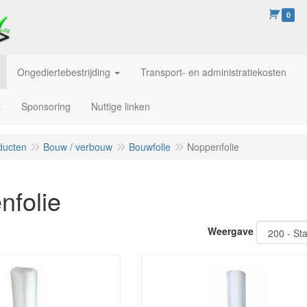
0
Ongediertebestrijding
Transport- en administratiekosten
s
Sponsoring
Nuttige linken
ducten
Bouw / verbouw
Bouwfolie
Noppenfolie
nfolie
Weergave