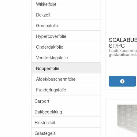
Wikkelfolie
Dekzeil
Geotexfolie
Hypercoverfolie
SCALABUBB
ST/PC
Onderdakfolie
Luchtkussenfol
gestabiliseerd.
Versterkingsfolie
Noppenfolie
Afdek/beschermfolie
Funderingsfolie
Carport
Dakbedekking
Elektriciteit
Grastegels