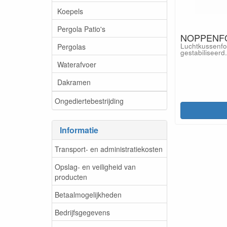
Koepels
Pergola Patio's
NOPPENFOL
Luchtkussenfol
Pergolas
gestabiliseerd.
Waterafvoer
Dakramen
Ongediertebestrijding
Informatie
Transport- en administratiekosten
Opslag- en veiligheid van
producten
Betaalmogelijkheden
Bedrijfsgegevens