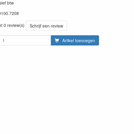
sief btw
9100.7208
20220701
et 0 review(s)
Schrijf een review
Artikel toevoegen