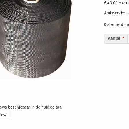
€ 43.60
exclu
Artikelcode
:
prijszetting 
0 ster(ren) m
Aantal
iews beschikbaar in de huidige taal
view