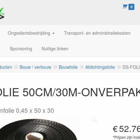
0
Ongediertebestrijding
Transport- en administratiekosten
s
Sponsoring
Nuttige linken
ducten
Bouw / verbouw
Bouwfolie
Afdichtingsfolie
DS-FOLI
LIE 50CM/30M-ONVERPAKT
olie 0,45 x 50 x 30
€
52.7
*Prijzen zijn inc