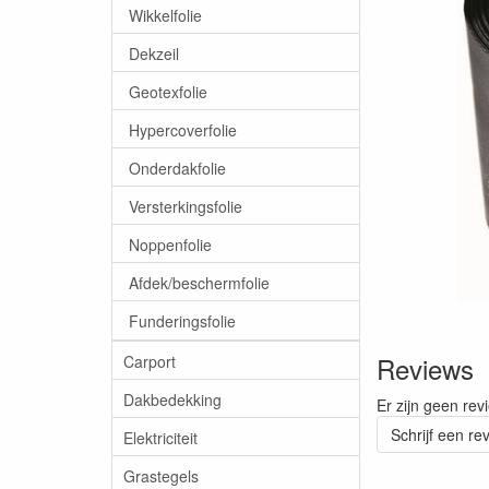
Wikkelfolie
Dekzeil
Geotexfolie
Hypercoverfolie
Onderdakfolie
Versterkingsfolie
Noppenfolie
Afdek/beschermfolie
Funderingsfolie
Reviews
Carport
Dakbedekking
Er zijn geen rev
Schrijf een re
Elektriciteit
Grastegels