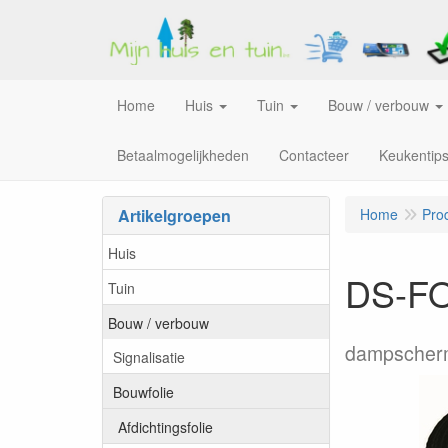
Home
Huis
Tuin
Bouw / verbouw
Betaalmogelijkheden
Contacteer
Keukentip
Artikelgroepen
Home
Pro
Huis
DS-FO
Tuin
Bouw / verbouw
dampschermf
Signalisatie
Bouwfolie
Afdichtingsfolie