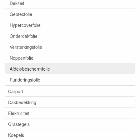
Dekzeil
Geotexfolie
Hypercoverfolie
Onderdakfolie
Versterkingsfolie
Noppenfolie
Afdek/beschermfolie
Funderingsfolie
Carport
Dakbedekking
Elektriciteit
Grastegels
Koepels